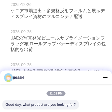
2025-12-26
ケニア市場進出：多規格反射フィルムと展示デ
品
ィスプレイ資材のフルコンテナ配送
質
管
2025-09-25
UAEの写真発光ビニール,サブライメーションフ
理
ラッグ布,ロールアップバナーディスプレイの包
括的な出荷
連
2025-09-25
絡
UAEにおける夜間の視認性を高める、エコソル
ベント印刷可能な蓄光ビニールと昇華型フラッ
jiessie
く
グ生地
だ
11:01 PM
loading...
さ
Good day, what product are you looking for?
い