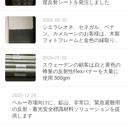
た
度反射シートを発注しました
ち
2026-03-30
に
シエラレオネ、セネガル、ベナ
つ
ン、カメルーンのお客様は、木製
フォトフレームと金色の縁取りを
い
エッジバインディングに使用しま
す
て
2026-01-28
スウェーデンの顧客は,白と黄色の
蜂巣の反射性Flexバナーを大量に
工
使用 500gm
場
2025-12-29
ツ
ペルー市場向けに、鉱山、非常口、緊急避難用
の反射・蓄光安全標識材料ソリューションを提
ア
供します
ー