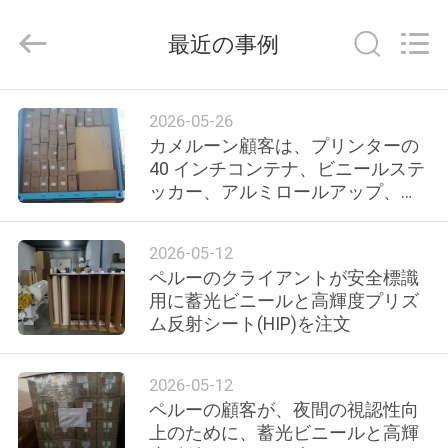
ル
supplier.
Copyright
最近の事例
©
2021
-
2026
Wuxi
家
Flad
2026-05-26
Ad
Material
へ
カメルーン顧客は、プリンターの
Co.,Ltd.
All
40 インチコンテナ、ビニールステ
Rights
ッカー、アルミロールアップ、
Reserved.
製
DTF PET フィルム、PVC フレック
スバナー、一方向ビジョン、グレ
品
2026-05-12
ーバック PET フィルムを注文しま
ペルーのクライアントが安全標識
した。
用に蓄光ビニールと高輝度プリズ
わ
ム反射シート(HIP)を注文
た
2026-05-12
し
ペルーの顧客が、夜間の視認性向
上のために、蓄光ビニールと高輝