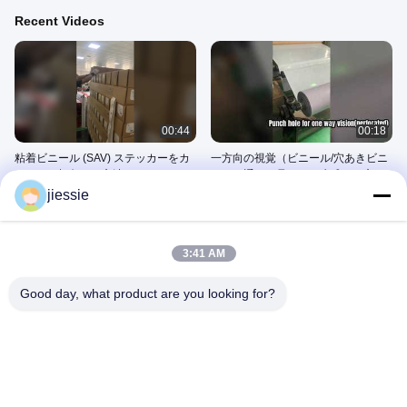
Recent Videos
00:44
00:18
粘着ビニール (SAV) ステッカーをカ
一方向の視覚（ビニール/穴あきビニ
ットして梱包する方法
ールを通して見る）を生成する方法
を知っていますか？
jiessie
April 13, 2026
April 13, 2026
3:41 AM
Good day, what product are you looking for?
00:06
00:07
カッティング木製フォトフレーム
蓄光ビニールの作り方をご存知です
か？暗闇で何時間光りますか？
March 30, 2026
December 26, 2025
暗いビニールの白熱