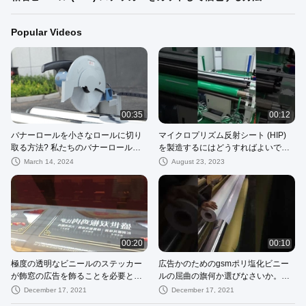
Popular Videos
00:35
00:12
バナーロールを小さなロールに切り
マイクロプリズム反射シート (HIP)
取る方法? 私たちのバナーロールカ
を製造するにはどうすればよいです
ットマシンを使用
か?
March 14, 2024
August 23, 2023
00:20
00:10
極度の透明なビニールのステッカー
広告かのためのgsmポリ塩化ビニー
が飾窓の広告を飾ることを必要とす
ルの屈曲の旗何か選びなさいか。
るか。
Frontlitの屈曲の旗かバックリットの
December 17, 2021
December 17, 2021
屈曲の旗か。