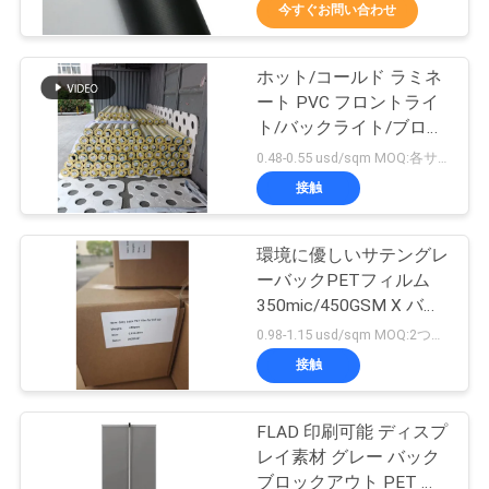
た
今すぐお問い合わせ
ち
ホット/コールド ラミネ
に
14
ート PVC フロントライ
つ
磁気シート ロール
ト/バックライト/ブロッ
クアウト フレックス バ
0.48-0.55 usd/sqm MOQ:各サイズ20ロール（2mの幅の上で）
い
ナー 440gsm (13 オン
スロイス
接触
ス) 屋外広告用
て
環境に優しいサテングレ
ーバックPETフィルム
工
350mic/450GSM X バナ
30
場
ー/ディスプレイ/ロール
0.98-1.15 usd/sqm MOQ:2つのロール
アップ バナースタンド
自己接着ビニールの
接触
ツ
ステッカー
ア
FLAD 印刷可能 ディスプ
レイ素材 グレー バック
ー
ブロックアウト PET バ