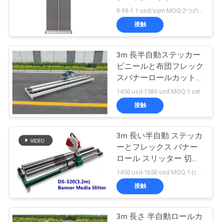
ナー 330g/ロールアップ
0.98-1.1 usd/sqm MOQ:2つのロール
用 450g/X バナー
品
接触
81
質
反射ビニールのス
3m 長半自動ステッカー
管
ビニールと布団フレック
テッカー
スバナーロールカットマ
理
シン
1450 usd-1580 usd MOQ:1 set
接触
連
絡
3m 長い半自動 ステッカ
31
ーとフレックス バナー
多色のビニールの
く
ロール スリッター 切断
機
1450 usd-1650 usd MOQ:1セット
だ
ステッカー
接触
さ
い
3m 長さ 半自動ロールカ