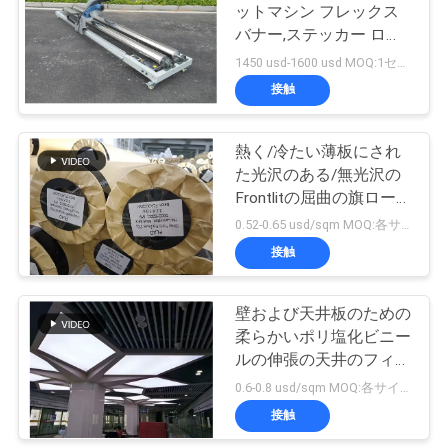
ットマシン フレックス
バナー,ステッカー ロー
18
引
ル
1450 usd-1600 usd MOQ:1セット
1つの方法視野のス
接触
金
テッカー
を
熱く/冷たい薄板にされ
た光沢のある/無光沢の
求
Frontlitの屈曲の旗ロー
め
ル黒い背部防水シート
0.52-0.65 usd/sqm MOQ:各サイズ20ロール（2mの幅の上で）
接触
て
47
冷たいラミネーシ
く
壁および天井板のための
だ
柔らかいポリ塩化ビニー
ョンのフィルム
ルの伸張の天井のフィル
さ
ムを印刷する3Dデジタ
0.6-0.8 usd/sqm MOQ:各サイズ5巻
ル
い
接触