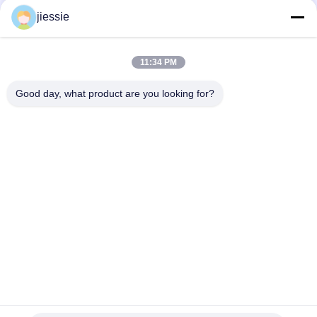
24
jiessie
昇華印刷の生地
11:34 PM
Good day, what product are you looking for?
人気カテゴリ
すべて
ビニールのステッカ
ビニールの床のステ
9
ー ロール
ッカー ロール
熱伝達のビニール
磁気シート ロールス
自己接着ビニールの
ロイス
ステッカー
反射ビニールのステ
多色のビニールのス
ッカー
テッカー
1つの方法視野のス
冷たいラミネーショ
テッカー
ンのフィルム
5