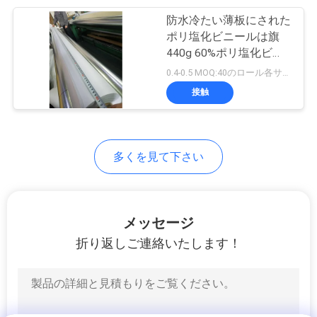
防水冷たい薄板にされた
15
地
ポリ塩化ビニールは旗
インクジェット印
440g 60%ポリ塩化ビニ
図
ール40%ポリエステルを
0.4-0.5 MOQ:40のロール各サイズ
刷できるキャンバ
曲げる
接触
PRIVACY
ス
POLICY
多くを見て下さい
26
ポリ塩化ビニール
メッセージ
の屈曲の旗
折り返しご連絡いたします！