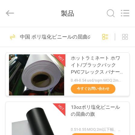
ル
supplier.
Copyright
製品
©
2021
-
2026
Wuxi
家
75
Flad
中国 ポリ塩化ビニールの屈曲の旗
Ad
ビニールのステッ
Material
へ
Co.,Ltd.
All
Rights
カー ロール
Reserved.
HOT
ホットラミネート ホワ
製
イト/ブラックバック
PVCフレックス バナー
品
タランパੂਲ 440gm
0.49-0.54 usd/sqm MOQ:2mの幅の下、各サイズ40ロール、2m以上幅、各サイズ20ロール
(13oz)
今すぐお問い合わせ
15
わ
ビニールの床のス
HOT
13ozポリ塩化ビニール
た
の屈曲の旗
テッカー ロール
し
0.51-0.55 MOQ:2m以下幅、各幅30ロール、2m以上幅、各幅20ロール