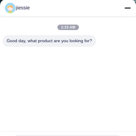
た
jiessie
ち
に
1:33 AM
つ
Good day, what product are you looking for?
い
て
工
場
ツ
ア
1.24 × 45.7 メートルエコ溶剤印刷可能な蓄光テープビニー
ー
ルロール光輝ビニールフィルム 4 時間安全出口標識