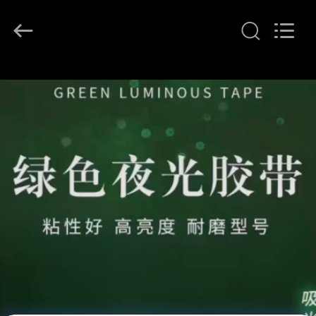
ル
supplier.
Copyright
©
2021
-
2026
Wuxi
家
Flad
Ad
Material
へ
Co.,Ltd.
All
Rights
Reserved.
製
品
わ
た
し