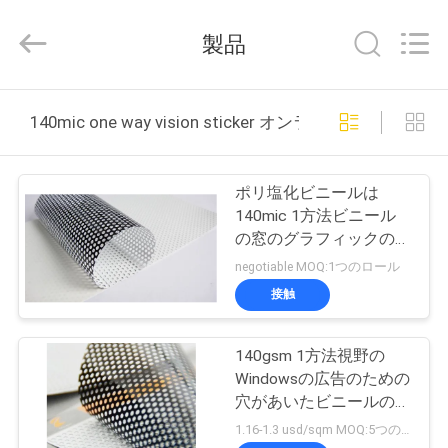
ル
supplier.
Copyright
製品
©
2021
-
2026
Wuxi
家
Flad
140mic one way vision sticker オンライン製造
Ad
Material
へ
Co.,Ltd.
All
Rights
Reserved.
ポリ塩化ビニールは
製
140mic 1方法ビニール
の窓のグラフィックの窓
品
のビニールのステッカー
negotiable MOQ:1つのロール
を打ち抜いた
接触
わ
140gsm 1方法視野の
た
Windowsの広告のための
し
穴があいたビニールのス
テッカー
1.16-1.3 usd/sqm MOQ:5つのロール各サイズ