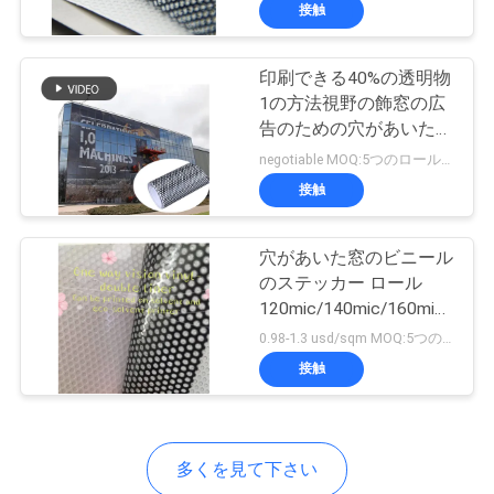
た
接触
ち
印刷できる40%の透明物
に
1の方法視野の飾窓の広
つ
告のための穴があいたビ
ニールのステッカー
negotiable MOQ:5つのロール各サイズ
い
接触
て
穴があいた窓のビニール
のステッカー ロール
工
120mic/140mic/160mic
場
を印刷するデジタル
0.98-1.3 usd/sqm MOQ:5つのロール各サイズ
接触
ツ
ア
ー
多くを見て下さい