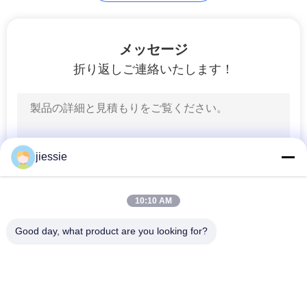
品
メッセージ
質
折り返しご連絡いたします！
管
理
jiessie
連
絡
10:10 AM
く
Good day, what product are you looking for?
だ
人気カテゴリ
すべて
さ
ビニールのステッカ
ビニールの床のステ
い