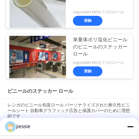
negotiable MOQ:1つのロール
接触
単量体ポリ塩化ビニール
のビニールのステッカー
ロール
negotiable MOQ:1つのロール
接触
ビニールのステッカー ロール
レンガのビニール包装ロール パーソナライズされた耐久性ビニ
ールシート 自動車グラフィック広告と保護カバーのために理想
的です
jiessie
広板 引き取り可能なロール 広告 アルミ バナー スタンド ロール
アップ ディスプレイ 85x200cm