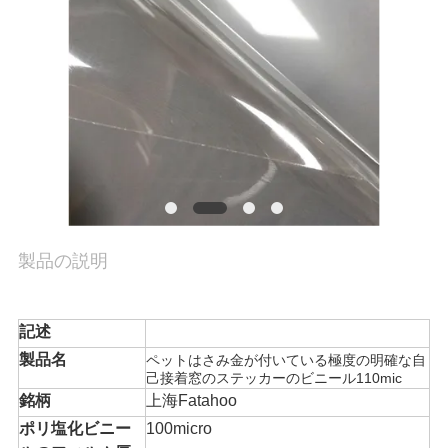
品
質
管
理
連
製品の説明
絡
く
記述
だ
製品名
ペットはさみ金が付いている極度の明確な自
己接着窓のステッカーのビニール110mic
さ
銘柄
上海Fatahoo
ポリ塩化ビニー
100micro
い