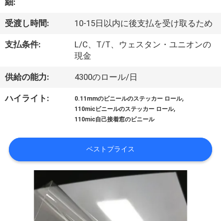
た
細:
ち
受渡し時間:
10-15日以内に後支払を受け取るため
に
支払条件:
L/C、T/T、ウェスタン・ユニオンの
つ
現金
い
供給の能力:
4300のロール/日
て
,
ハイライト:
0.11mmのビニールのステッカー ロール
,
110micビニールのステッカー ロール
110mic自己接着窓のビニール
工
場
ベストプライス
ツ
ア
ー