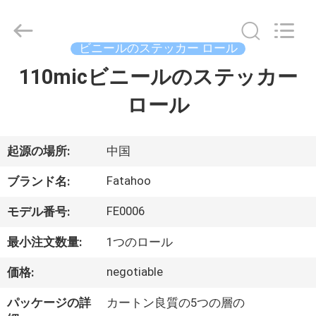
ル
supplier.
Copyright
©
2021
ビニールのステッカー ロール
-
2026
Wuxi
110micビニールのステッカー
家
Flad
Ad
Material
ロール
へ
Co.,Ltd.
All
Rights
Reserved.
製
起源の場所:
中国
品
Fatahoo
ブランド名:
FE0006
モデル番号:
わ
最小注文数量:
1つのロール
た
negotiable
価格:
し
パッケージの詳
カートン良質の5つの層の