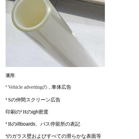
地
図
PRIVACY
POLICY
適用:
ª Vehicle advertingの
車体広告
，
ª Sの
仲間スクリーン広告
印刷
の
ª Hの
igh密度
ª Bの
illboards、バス停留所の表記
ªの
ガラス壁およびすべての滑らかな表面等