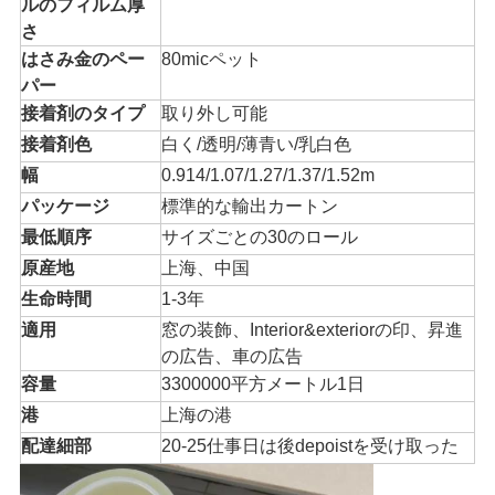
ルのフィルム厚
さ
はさみ金のペー
80micペット
引
パー
金
接着剤のタイプ
取り外し可能
接着剤色
白く/透明/薄青い/乳白色
を
幅
0.914/1.07/1.27/1.37/1.52m
求
パッケージ
標準的な輸出カートン
最低順序
サイズごとの30のロール
め
原産地
上海、中国
て
生命時間
1-3年
く
適用
窓の装飾、Interior&exteriorの印、昇進
の広告、車の広告
だ
容量
3300000平方メートル1日
さ
港
上海の港
配達細部
20-25仕事日は後depoistを受け取った
い