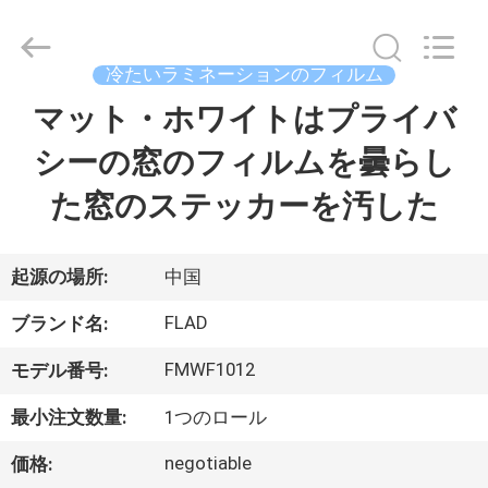
ル
supplier.
Copyright
©
2021
冷たいラミネーションのフィルム
-
2026
Wuxi
マット・ホワイトはプライバ
家
Flad
Ad
Material
シーの窓のフィルムを曇らし
へ
Co.,Ltd.
All
Rights
た窓のステッカーを汚した
Reserved.
製
品
起源の場所:
中国
FLAD
ブランド名:
わ
FMWF1012
モデル番号:
た
最小注文数量:
1つのロール
し
negotiable
価格: