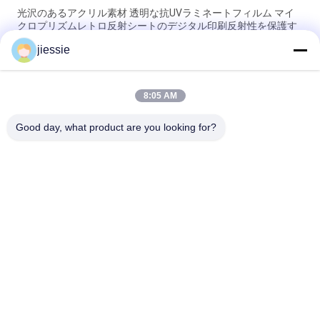
光沢のあるアクリル素材 透明な抗UVラミネートフィルム マイ
クロプリズムレトロ反射シートのデジタル印刷反射性を保護す
る
jiessie
天候の抵抗100micは窓のグラフィックのためのビニールのステ
ッカーを曇らした
8:05 AM
非粘着性透明 / 白色冷凍静的粘着フィルム 装飾用窓フィルム
Good day, what product are you looking for?
人気カテゴリ
すべて
ビニールのステッカ
ビニールの床のステ
ー ロール
ッカー ロール
磁気シート ロールス
自己接着ビニールの
ロイス
ステッカー
反射ビニールのステ
多色のビニールのス
ッカー
テッカー