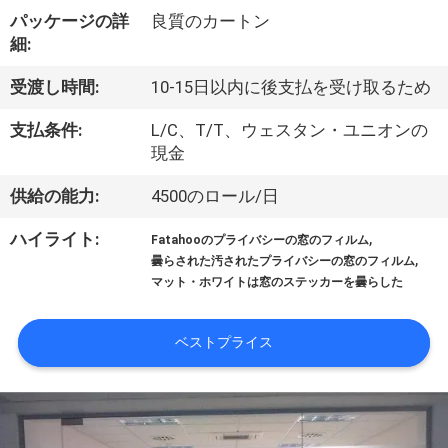
た
パッケージの詳
良質のカートン
ち
細:
に
受渡し時間:
10-15日以内に後支払を受け取るため
つ
支払条件:
L/C、T/T、ウェスタン・ユニオンの
い
現金
て
供給の能力:
4500のロール/日
,
ハイライト:
Fatahooのプライバシーの窓のフィルム
,
工
曇らされた汚されたプライバシーの窓のフィルム
マット・ホワイトは窓のステッカーを曇らした
場
ツ
ベストプライス
ア
ー