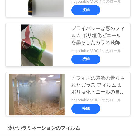
negotiable MOQ:1つのロール
接触
プライバシーは窓のフィ
ルム ポリ塩化ビニール
を曇らしたガラス装飾の
ためのステッカーを保護
negotiable MOQ:1つのロール
する
接触
オフィスの装飾の曇らさ
れたガラス フィルムは
ポリ塩化ビニールの自己
接着ビニールに砂を吹き
negotiable MOQ:1つのロール
付ける
接触
冷たいラミネーションのフィルム