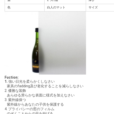
層
2つの層
厚さ
色
白人のマット
サイズ
引
金
を
求
め
て
く
Fuction:
1.
強い日光を柔らかくしなさい
だ
家具のfadding及び老化することを減らしなさい
2. 優雅な装飾
あらゆる滑らかな表面に様式を加えなさい
さ
3. 紫外線保つ
紫外線からあなたの子供を保護する
い
4. プライバシーの窓のフィルム
のぞくことからの目を妨げる