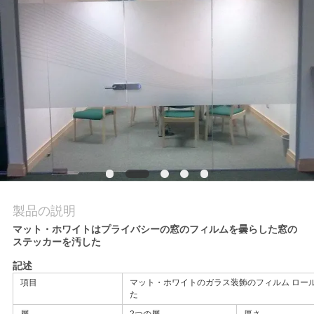
品
質
管
理
連
絡
製品の説明
く
マット・ホワイトはプライバシーの窓のフィルムを曇らした窓の
ステッカーを汚した
だ
記述
さ
項目
マット・ホワイトのガラス装飾のフィルム ロー
た
い