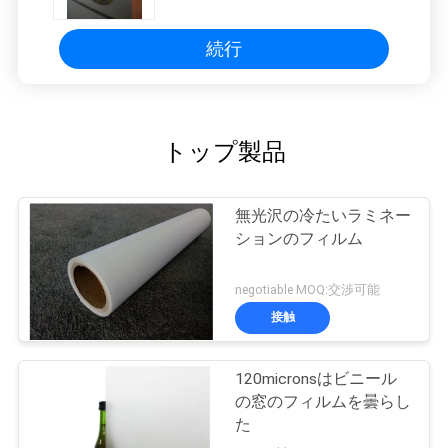
続行
トップ製品
無光沢の冷たいラミネー
ションのフィルム
negotiable MOQ:交渉可能
接触
120micronsはビニール
の窓のフィルムを曇らし
た